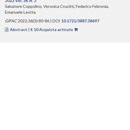
2022 Vol. 36
N. 3
Salvatore Coppolino, Veronica Crucitti, Federico Febronia,
Emanuele Leotta
GIFAC
2022;36(3):80-86 | DOI
10.1721/3887.38697
Abstract
|
€ 10 Acquista articolo