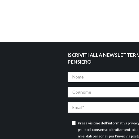
ISCRIVITI ALLA NEWSLETTER V
PENSIERO
Nome
Cognome
Email
Presa visione dell’
informativa privac
presto il consenso al trattamento dei
miei dati personali per l’invio via post