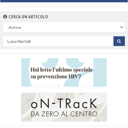
CERCA UN ARTICOLO
Nel
campo
Cerca
per
titolo