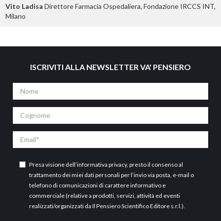
Vito Ladisa
Direttore Farmacia Ospedaliera, Fondazione IRCCS INT,
Milano
ISCRIVITI ALLA NEWSLETTER VA' PENSIERO
Nome
Cognome
Email
Presa visione dell’
informativa privacy
, presto il consenso al
trattamento dei miei dati personali per l’invio via posta, e-mail o
telefono di comunicazioni di carattere informativo e
commerciale (relative a prodotti, servizi, attività ed eventi
realizzati/organizzati da Il Pensiero Scientifico Editore s.r.l.).