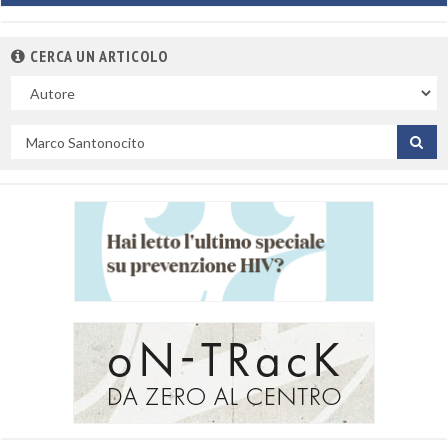
CERCA UN ARTICOLO
Nel
campo
Cerca
per
titolo