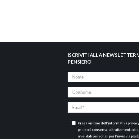
ISCRIVITI ALLA NEWSLETTER V
PENSIERO
Nome
Cognome
Email
Presa visione dell’
informativa privac
presto il consenso al trattamento dei
miei dati personali per l’invio via post