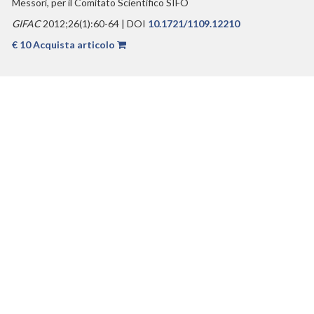
Messori, per il Comitato Scientifico SIFO
GIFAC
2012;26(1):60-64 | DOI
10.1721/1109.12210
€ 10 Acquista articolo