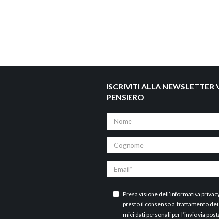
ISCRIVITI ALLA NEWSLETTER V
PENSIERO
Nome
Cognome
Email
Presa visione dell’
informativa privac
presto il consenso al trattamento dei
miei dati personali per l’invio via post