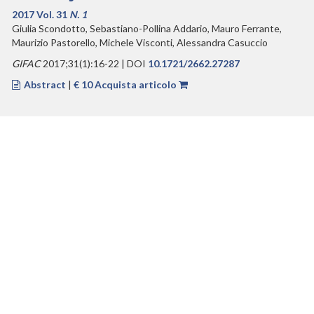
2017 Vol. 31
N. 1
Giulia Scondotto, Sebastiano-Pollina Addario, Mauro Ferrante,
Maurizio Pastorello, Michele Visconti, Alessandra Casuccio
GIFAC
2017;31(1):16-22 | DOI
10.1721/2662.27287
Abstract
|
€ 10 Acquista articolo