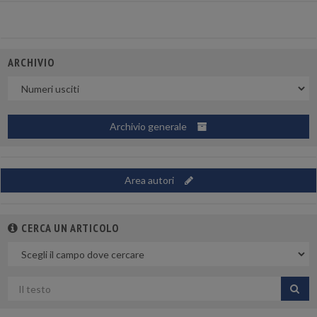
ARCHIVIO
Uscite
Archivio generale
Area autori
CERCA UN ARTICOLO
Nel
campo
Cerca
per
titolo