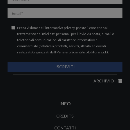
Email
Presa visione dell’
informativa privacy
, presto il consenso al
trattamento dei miei dati personali per l’invio via posta, e-mail o
telefono di comunicazioni di carattere informativo e
commerciale (relative a prodotti, servizi, attività ed eventi
realizzati/organizzati da Il Pensiero Scientifico Editore s.r.l.).
ISCRIVITI
ARCHIVIO
INFO
CREDITS
CONTATTI