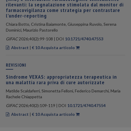
rilevanti: la segnalazione stimolata dal monitor di
farmacovigilanza come strategia per contrastare
l’under-reporting
Chiara Botto, Cristina Baiamonte, Giuseppina Ruvolo, Serena
Dominici, Maurizio Pastorello
GIFAC
2026;40(2):99-108 | DOI
10.1721/4740.47553
Abstract
|
€ 10 Acquista articolo
REVISIONI
Sindrome VEXAS: appropriatezza terapeutica in
una malattia rara priva di cure autorizzate
Matilde Scaldaferri, Simonetta Felloni, Federico Demarchi, Maria
Rachele Chiappetta
GIFAC
2026;40(2):109-119 | DOI
10.1721/4740.47554
Abstract
|
€ 10 Acquista articolo