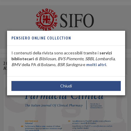
Rivista della
Società Italiana di Farmacia Ospedaliera e dei
PENSIERO ONLINE COLLECTION
Servizi Farmaceutici delle Aziende Sanitarie
I contenuti della rivista sono accessibili tramite i
servizi
bibliotecari
di
Bibliosan
,
BVS Piemonte
,
SBBL Lombardia
,
2026 VOL. 40
BMV
della PA di Bolzano,
BSR Sardegna
e
molti altri
.
N. 2 APRILE-GIUGNO
Chiudi