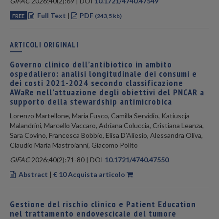
GIFAC
2026;40(2):69 | DOI
10.1721/4740.47549
Full Text
|
PDF
FREE
(243,5 kb)
ARTICOLI ORIGINALI
Governo clinico dell’antibiotico in ambito
ospedaliero: analisi longitudinale dei consumi e
dei costi 2021-2024 secondo classificazione
AWaRe nell’attuazione degli obiettivi del PNCAR a
supporto della stewardship antimicrobica
Lorenzo Martellone, Maria Fusco, Camilla Servidio, Katiuscja
Malandrini, Marcello Vaccaro, Adriana Coluccia, Cristiana Leanza,
Sara Covino, Francesca Bobbio, Elisa D’Aliesio, Alessandra Oliva,
Claudio Maria Mastroianni, Giacomo Polito
GIFAC
2026;40(2):71-80 | DOI
10.1721/4740.47550
Abstract
|
€ 10 Acquista articolo
Gestione del rischio clinico e Patient Education
nel trattamento endovescicale del tumore