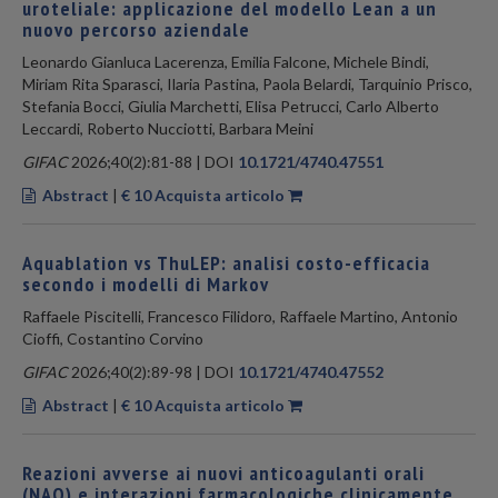
uroteliale: applicazione del modello Lean a un
nuovo percorso aziendale
Leonardo Gianluca Lacerenza, Emilia Falcone, Michele Bindi,
Miriam Rita Sparasci, Ilaria Pastina, Paola Belardi, Tarquinio Prisco,
Stefania Bocci, Giulia Marchetti, Elisa Petrucci, Carlo Alberto
Leccardi, Roberto Nucciotti, Barbara Meini
GIFAC
2026;40(2):81-88 | DOI
10.1721/4740.47551
Abstract
|
€ 10 Acquista articolo
Aquablation vs ThuLEP: analisi costo-efficacia
secondo i modelli di Markov
Raffaele Piscitelli, Francesco Filidoro, Raffaele Martino, Antonio
Cioffi, Costantino Corvino
GIFAC
2026;40(2):89-98 | DOI
10.1721/4740.47552
Abstract
|
€ 10 Acquista articolo
Reazioni avverse ai nuovi anticoagulanti orali
(NAO) e interazioni farmacologiche clinicamente