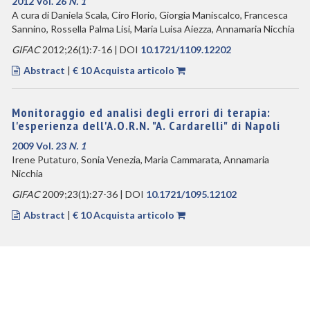
2012 Vol. 26
N. 1
A cura di Daniela Scala, Ciro Florio, Giorgia Maniscalco, Francesca
Sannino, Rossella Palma Lisi, Maria Luisa Aiezza, Annamaria Nicchia
GIFAC
2012;26(1):7-16 | DOI
10.1721/1109.12202
Abstract
|
€ 10 Acquista articolo
Monitoraggio ed analisi degli errori di terapia:
l'esperienza dell'A.O.R.N. "A. Cardarelli" di Napoli
2009 Vol. 23
N. 1
Irene Putaturo, Sonia Venezia, Maria Cammarata, Annamaria
Nicchia
GIFAC
2009;23(1):27-36 | DOI
10.1721/1095.12102
Abstract
|
€ 10 Acquista articolo