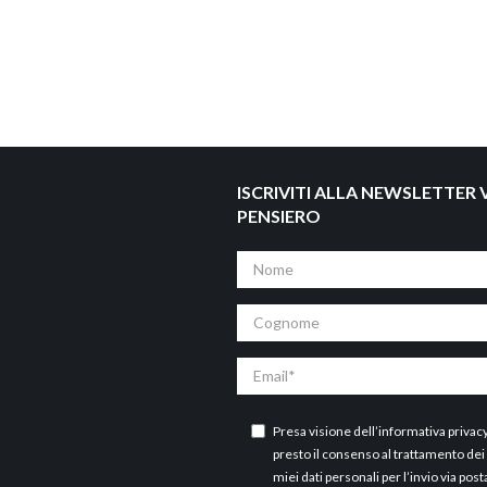
ISCRIVITI ALLA NEWSLETTER V
PENSIERO
Nome
Cognome
Email
Presa visione dell’
informativa privac
presto il consenso al trattamento dei
miei dati personali per l’invio via post