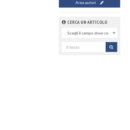
Area autori
CERCA UN ARTICOLO
Nel
campo
Cerca
per
titolo