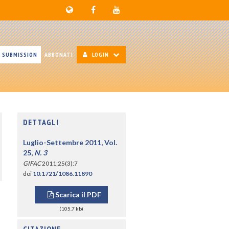
SUBMISSION
ABBONATI
LOGIN
DETTAGLI
Luglio-Settembre 2011, Vol.
25,
N. 3
GIFAC
2011;25(3):7
doi
10.1721/1086.11890
Scarica il PDF
(105,7 kb)