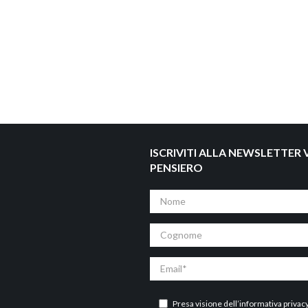
ISCRIVITI ALLA NEWSLETTER V
PENSIERO
Nome
Cognome
Email
Presa visione dell’
informativa privac