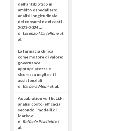
dell’antibiotico in
ambito ospedaliero:
analisi longitudinale
dei consumi e dei costi
2021-2024 ...
di
Lorenzo Martellone
et
al.
La farmacia clinica
come motore di valore:
governance,
appropriatezza e
sicurezza negli esiti
assistenziali
di
Barbara Meini
et al.
Aquablation vs ThuLEP:
analisi costo-efficacia
secondo i modelli di
Markov
di
Raffaele Piscitelli
et
al.