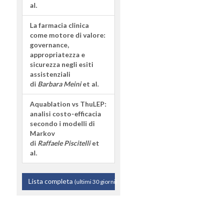
al.
La farmacia clinica
come motore di valore:
governance,
appropriatezza e
sicurezza negli esiti
assistenziali
di
Barbara Meini
et al.
Aquablation vs ThuLEP:
analisi costo-efficacia
secondo i modelli di
Markov
di
Raffaele Piscitelli
et
al.
Lista completa
(ultimi 30 giorni)