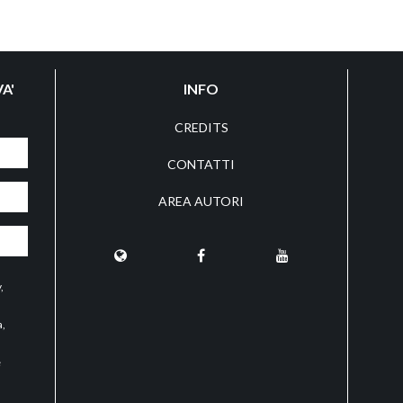
A'
INFO
CREDITS
CONTATTI
AREA AUTORI
y
,
a,
e