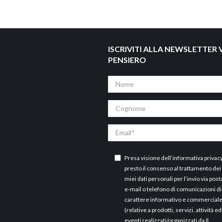
ISCRIVITI ALLA NEWSLETTER V
PENSIERO
Nome
Cognome
Email
Presa visione dell’
informativa privac
presto il consenso al trattamento dei
miei dati personali per l’invio via post
e-mail o telefono di comunicazioni di
carattere informativo e commercial
(relative a prodotti, servizi, attività ed
eventi realizzati/organizzati da Il