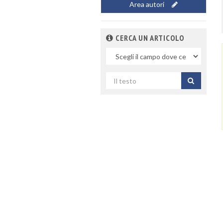
Area autori
CERCA UN ARTICOLO
Nel
campo
Cerca
per
titolo