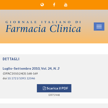
Toggl
navig
DETTAGLI
Luglio-Settembre 2010, Vol. 24,
N. 3
GIFAC
2010;24(3):168-169
doi
10.1721/1093.12046
Scarica il PDF
(237,3 kb)