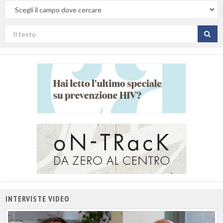
Nel
campo
Cerca
per
titolo
INTERVISTE VIDEO