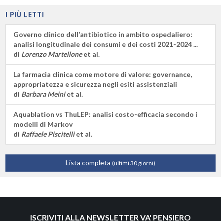
I PIÙ LETTI
Governo clinico dell’antibiotico in ambito ospedaliero:
analisi longitudinale dei consumi e dei costi 2021-2024 ...
di
Lorenzo Martellone
et al.
La farmacia clinica come motore di valore: governance,
appropriatezza e sicurezza negli esiti assistenziali
di
Barbara Meini
et al.
Aquablation vs ThuLEP: analisi costo-efficacia secondo i
modelli di Markov
di
Raffaele Piscitelli
et al.
Lista completa
(ultimi 30 giorni)
ISCRIVITI ALLA NEWSLETTER VA' PENSIERO