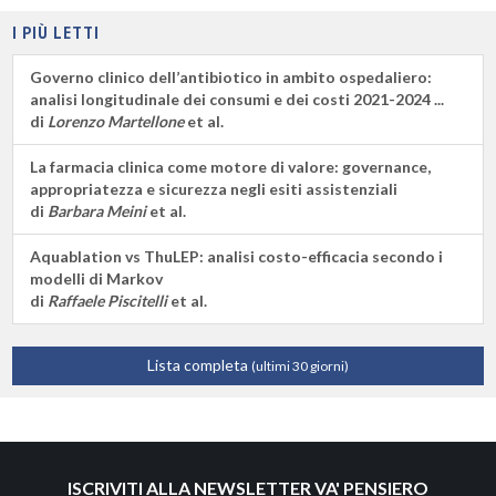
I PIÙ LETTI
Governo clinico dell’antibiotico in ambito ospedaliero:
analisi longitudinale dei consumi e dei costi 2021-2024 ...
di
Lorenzo Martellone
et al.
La farmacia clinica come motore di valore: governance,
appropriatezza e sicurezza negli esiti assistenziali
di
Barbara Meini
et al.
Aquablation vs ThuLEP: analisi costo-efficacia secondo i
modelli di Markov
di
Raffaele Piscitelli
et al.
Lista completa
(ultimi 30 giorni)
ISCRIVITI ALLA NEWSLETTER VA' PENSIERO