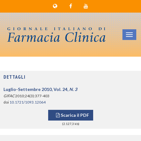
Toggl
navig
DETTAGLI
Luglio-Settembre 2010, Vol. 24,
N. 3
GIFAC
2010;24(3):377-403
doi
10.1721/1093.12064
Scarica il PDF
(2.127,3 kb)