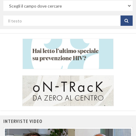
Nel
campo
Cerca
per
titolo
INTERVISTE VIDEO