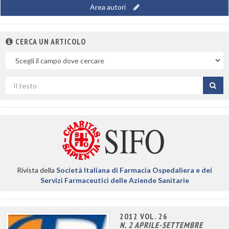
Area autori
CERCA UN ARTICOLO
Nel
campo
Cerca
per
titolo
Rivista della
Società Italiana di Farmacia Ospedaliera e dei
Servizi Farmaceutici delle Aziende Sanitarie
2012 VOL. 26
N. 2 APRILE-SETTEMBRE