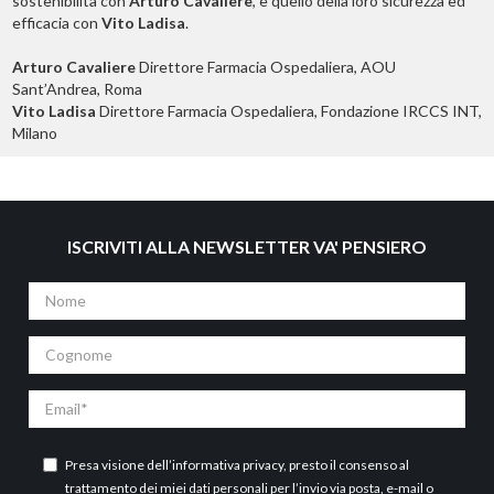
sostenibilità con
Arturo Cavaliere
, e quello della loro sicurezza ed
efficacia con
Vito Ladisa
.
Arturo Cavaliere
Direttore Farmacia Ospedaliera, AOU
Sant’Andrea, Roma
Vito Ladisa
Direttore Farmacia Ospedaliera, Fondazione IRCCS INT,
Milano
ISCRIVITI ALLA NEWSLETTER VA' PENSIERO
Nome
Cognome
Email
Presa visione dell’
informativa privacy
, presto il consenso al
trattamento dei miei dati personali per l’invio via posta, e-mail o