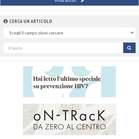
Area autori
CERCA UN ARTICOLO
Nel
campo
Cerca
per
titolo