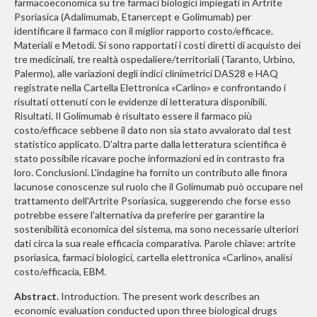
farmacoeconomica su tre farmaci biologici impiegati in Artrite
Psoriasica (Adalimumab, Etanercept e Golimumab) per
identificare il farmaco con il miglior rapporto costo/efficace.
Materiali e Metodi. Si sono rapportati i costi diretti di acquisto dei
tre medicinali, tre realtà ospedaliere/territoriali (Taranto, Urbino,
Palermo), alle variazioni degli indici clinimetrici DAS28 e HAQ
registrate nella Cartella Elettronica «Carlino» e confrontando i
risultati ottenuti con le evidenze di letteratura disponibili.
Risultati. Il Golimumab è risultato essere il farmaco più
costo/efficace sebbene il dato non sia stato avvalorato dal test
statistico applicato. D'altra parte dalla letteratura scientifica è
stato possibile ricavare poche informazioni ed in contrasto fra
loro. Conclusioni. L'indagine ha fornito un contributo alle finora
lacunose conoscenze sul ruolo che il Golimumab può occupare nel
trattamento dell'Artrite Psoriasica, suggerendo che forse esso
potrebbe essere l'alternativa da preferire per garantire la
sostenibilità economica del sistema, ma sono necessarie ulteriori
dati circa la sua reale efficacia comparativa. Parole chiave: artrite
psoriasica, farmaci biologici, cartella elettronica «Carlino», analisi
costo/efficacia, EBM.
Abstract.
Introduction. The present work describes an
economic evaluation conducted upon three biological drugs