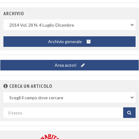
ARCHIVIO
Uscite
Archivio generale
Area autori
CERCA UN ARTICOLO
Nel
campo
Cerca
per
titolo