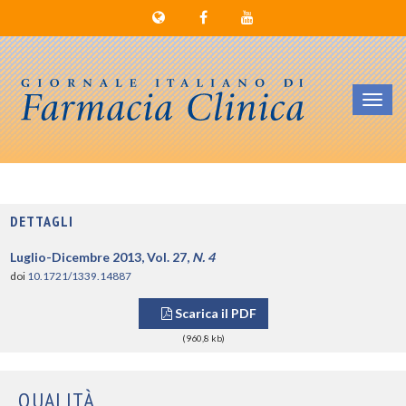
Toggl
navig
DETTAGLI
Luglio-Dicembre 2013, Vol. 27,
N. 4
doi
10.1721/1339.14887
Scarica il PDF
(960,8 kb)
QUALITÀ