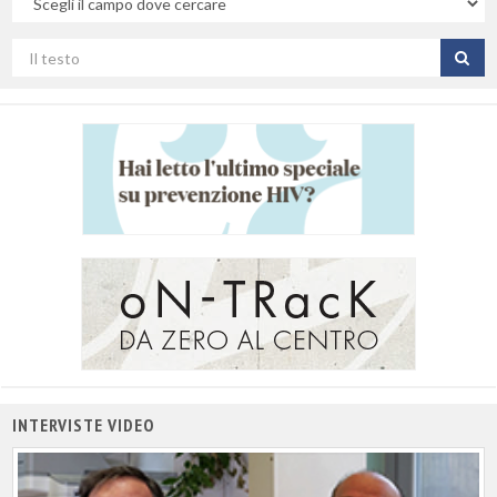
campo
Cerca
per
titolo
INTERVISTE VIDEO