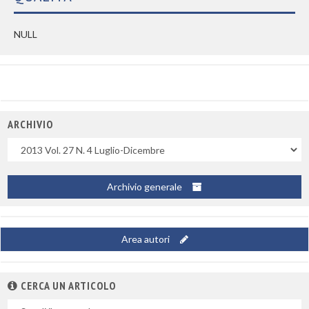
NULL
ARCHIVIO
Uscite
Archivio generale
Area autori
CERCA UN ARTICOLO
Nel