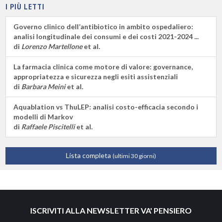
I PIÙ LETTI
Governo clinico dell’antibiotico in ambito ospedaliero:
analisi longitudinale dei consumi e dei costi 2021-2024 ...
di
Lorenzo Martellone
et al.
La farmacia clinica come motore di valore: governance,
appropriatezza e sicurezza negli esiti assistenziali
di
Barbara Meini
et al.
Aquablation vs ThuLEP: analisi costo-efficacia secondo i
modelli di Markov
di
Raffaele Piscitelli
et al.
Lista completa
(ultimi 30 giorni)
ISCRIVITI ALLA NEWSLETTER VA' PENSIERO