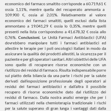
economico del farmaco smaltito corrisponde a 60.719,61
€
ossia 1,11%, mentre quella del recuperato ammonta a
109.900
, ossia al 2,01%. Relativamente al valore
€
economico dei farmaci smaltiti, quelli esclusi dalla lista
ammontano a 19.041,29
ossia lo 0,35%, mentre quelli
€
presenti nella lista corrispondono a 41.678,32
ossia allo
€
0,76%.
Conclusioni.
Le Unità Farmaci Antiblastici (UFA)
dovrebbero manipolare tutti i farmaci antiblastici ed
allestire le terapie per i poli oncologici italiani in modo da
assicurare la qualità dei prodotti allestiti, la sicurezza per il
paziente e per gli operatori sanitari. Altri obiettivi delle UFA
sono quello di recuperare risorse economiche con un
riutilizzo dei residui di farmaco. Risulta indispensabile porre
sul piatto della bilancia da una parte i rischi per la salute
derivati dall’esposizione professionale degli operatori ai
residui dei farmaci antiblastici e dall’altra il possibile
recupero di risorse economiche dato dal riutilizzo dei
residui di farmaco. Dalla nostra analisi emerge che per i
farmaci utilizzati nella chemioterapia tradizionale i rischi
per la salute superano di gran lunga i vantaggi dati dalla