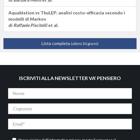
Aquablation vs ThuLEP: analisi costo-efficacia secondo i
modelli di Markov
di
Raffaele Piscitelli
et al.
Lista completa
(ultimi 30 giorni)
ISCRIVITI ALLA NEWSLETTER VA' PENSIERO
Nome
Cognome
Email
Presa visione dell’
informativa privacy
, presto il consenso al