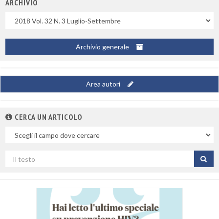
ARCHIVIO
Uscite
Archivio generale
Area autori
CERCA UN ARTICOLO
Nel
campo
Cerca
per
titolo