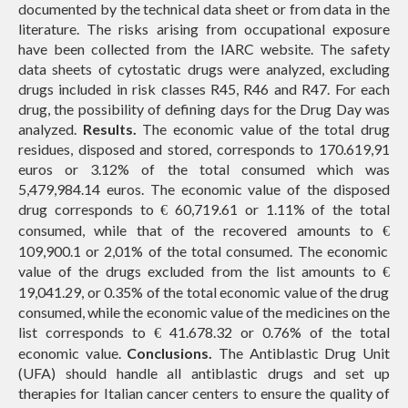
documented by the technical data sheet or from data in the
literature. The risks arising from occupational exposure
have been collected from the IARC website. The safety
data sheets of cytostatic drugs were analyzed, excluding
drugs included in risk classes R45, R46 and R47. For each
drug, the possibility of defining days for the Drug Day was
analyzed.
Results.
The economic value of the total drug
residues, disposed and stored, corresponds to 170.619,91
euros or 3.12% of the total consumed which was
5,479,984.14 euros. The economic value of the disposed
drug corresponds to
60,719.61 or 1.11% of the total
€
consumed, while that of the recovered amounts to
€
109,900.1 or 2,01% of the total consumed. The economic
value of the drugs excluded from the list amounts to
€
19,041.29, or 0.35% of the total economic value of the drug
consumed, while the economic value of the medicines on the
list corresponds to
41.678.32 or 0.76% of the total
€
economic value.
Conclusions.
The Antiblastic Drug Unit
(UFA) should handle all antiblastic drugs and set up
therapies for Italian cancer centers to ensure the quality of