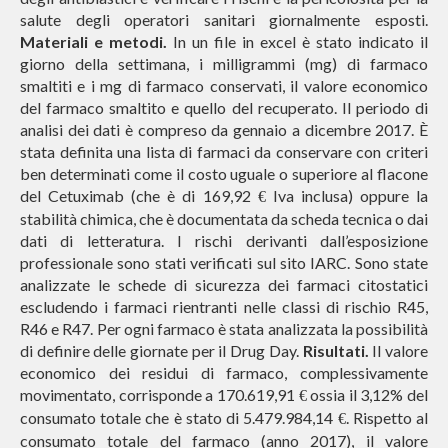
salute degli operatori sanitari giornalmente esposti.
Materiali e metodi.
In un file in excel è stato indicato il
giorno della settimana, i milligrammi (mg) di farmaco
smaltiti e i mg di farmaco conservati, il valore economico
del farmaco smaltito e quello del recuperato. Il periodo di
analisi dei dati è compreso da gennaio a dicembre 2017. È
stata definita una lista di farmaci da conservare con criteri
ben determinati come il costo uguale o superiore al flacone
del Cetuximab (che è di 169,92
Iva inclusa) oppure la
€
stabilità chimica, che è documentata da scheda tecnica o dai
dati di letteratura. I rischi derivanti dall’esposizione
professionale sono stati verificati sul sito IARC. Sono state
analizzate le schede di sicurezza dei farmaci citostatici
escludendo i farmaci rientranti nelle classi di rischio R45,
R46 e R47. Per ogni farmaco è stata analizzata la possibilità
di definire delle giornate per il Drug Day.
Risultati.
Il valore
economico dei residui di farmaco, complessivamente
movimentato, corrisponde a 170.619,91
ossia il 3,12% del
€
consumato totale che è stato di 5.479.984,14
. Rispetto al
€
consumato totale del farmaco (anno 2017), il valore