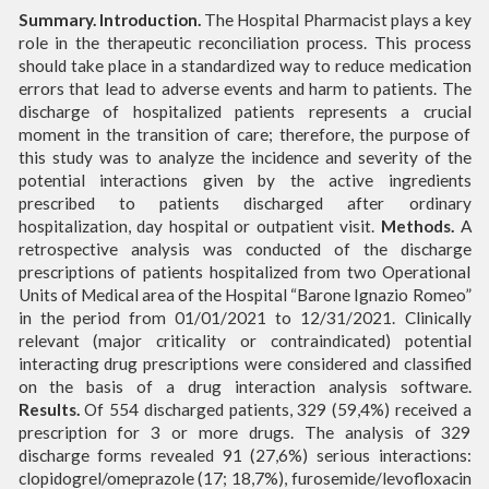
Summary. Introduction.
The Hospital Pharmacist plays a key
role in the therapeutic reconciliation process. This process
should take place in a standardized way to reduce medication
errors that lead to adverse events and harm to patients. The
discharge of hospitalized patients represents a crucial
moment in the transition of care; therefore, the purpose of
this study was to analyze the incidence and severity of the
potential interactions given by the active ingredients
prescribed to patients discharged after ordinary
hospitalization, day hospital or outpatient visit.
Methods.
A
retrospective analysis was conducted of the discharge
prescriptions of patients hospitalized from two Operational
Units of Medical area of the Hospital “Barone Ignazio Romeo”
in the period from 01/01/2021 to 12/31/2021. Clinically
relevant (major criticality or contraindicated) potential
interacting drug prescriptions were considered and classified
on the basis of a drug interaction analysis software.
Results.
Of 554 discharged patients, 329 (59,4%) received a
prescription for 3 or more drugs. The analysis of 329
discharge forms revealed 91 (27,6%) serious interactions:
clopidogrel/omeprazole (17; 18,7%), furosemide/levofloxacin