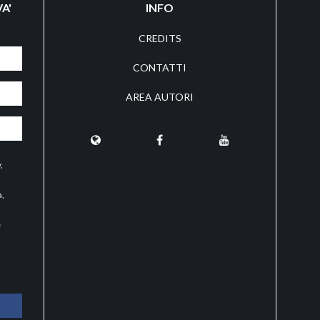
A'
INFO
CREDITS
CONTATTI
AREA AUTORI
y
,
a,
e