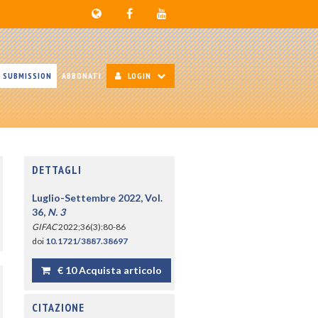
SUBMISSION
ABBONATI
LOGIN
DETTAGLI
Luglio-Settembre 2022, Vol.
36,
N. 3
GIFAC
2022;36(3):80-86
doi
10.1721/3887.38697
€ 10 Acquista articolo
CITAZIONE