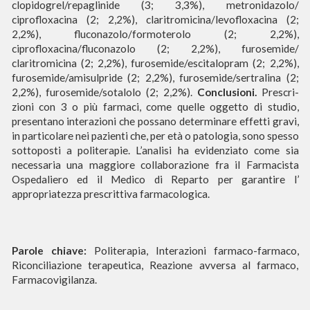
clopidogrel/repaglinide (3; 3,3%), metronidazolo/
ciprofloxacina (2; 2,2%), claritromicina/levofloxacina (2;
2,2%), fluconazolo/formoterolo (2; 2,2%),
ciprofloxacina/fluconazolo (2; 2,2%), furosemide/
claritromicina (2; 2,2%), furosemide/escitalopram (2; 2,2%),
furosemide/amisulpride (2; 2,2%), furosemide/sertralina (2;
2
,2%), furosemide/sotalolo (2; 2,2%).
Conclusioni.
Prescri-
zioni con 3 o più farmaci, come quelle oggetto di studio,
presentano interazioni che possano determinare effetti gravi,
in particolare nei pazienti che, per età o patologia, sono spesso
sottoposti a politerapie. L’analisi ha evidenziato come sia
necessaria una maggiore collaborazione fra il Farmacista
Ospedaliero ed il Medico di Reparto per garantire l’
appropriatezza prescrittiva farmacologica.
Parole chiave:
Politerapia, Interazioni farmaco-farmaco,
Riconciliazione terapeutica, Reazione avversa al farmaco,
Farmacovigilanza.