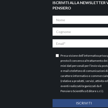
ISCRIVITI ALLA NEWSLETTER V
PENSIERO
Nome
Cognome
Email
Presa visione dell’
informativa privac
presto il consenso al trattamento dei
miei dati personali per l’invio via post
e-mail o telefono di comunicazioni di
carattere informativo e commercial
(relative a prodotti, servizi, attività ed
eventi realizzati/organizzati da Il
Pensiero Scientifico Editore s.r.l.).
ISCRIVITI