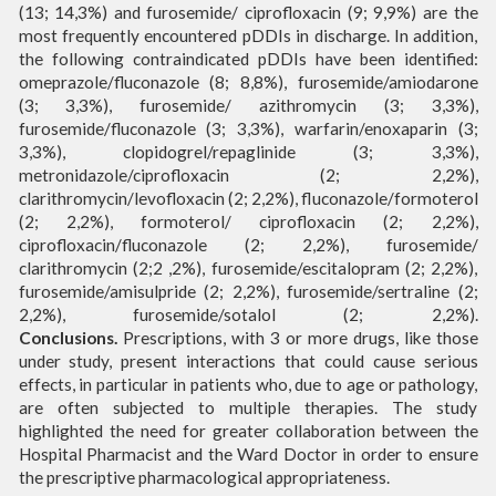
(13; 14,3%) and furosemide/ ciprofloxacin (9; 9,9%) are the
most frequently encountered pDDIs in discharge. In addition,
the following contraindicated pDDIs have been identified:
omeprazole/fluconazole (8; 8,8%), furosemide/amiodarone
(3; 3,3%), furosemide/ azithromycin (3; 3,3%),
furosemide/fluconazole (3; 3,3%), warfarin/enoxaparin (3;
3,3%), clopidogrel/repaglinide (3; 3,3%),
metronidazole/ciprofloxacin (2; 2,2%),
clarithromycin/levofloxacin (2; 2,2%), fluconazole/formoterol
(2; 2,2%), formoterol/ ciprofloxacin (2; 2,2%),
ciprofloxacin/fluconazole (2; 2,2%), furosemide/
clarithromycin (2;2 ,2%), furosemide/escitalopram (2; 2,2%),
furosemide/amisulpride (2; 2,2%), furosemide/sertraline (2;
2,2%), furosemide/sotalol (2; 2,2%).
Conclusions.
Prescriptions, with 3 or more drugs, like those
under study, present interactions that could cause serious
effects, in particular in patients who, due to age or pathology,
are often subjected to multiple therapies. The study
highlighted the need for greater collaboration between the
Hospital Pharmacist and the Ward Doctor in order to ensure
the prescriptive pharmacological appropriateness.