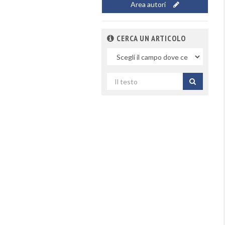
Area autori
CERCA UN ARTICOLO
Nel
campo
Cerca
per
titolo