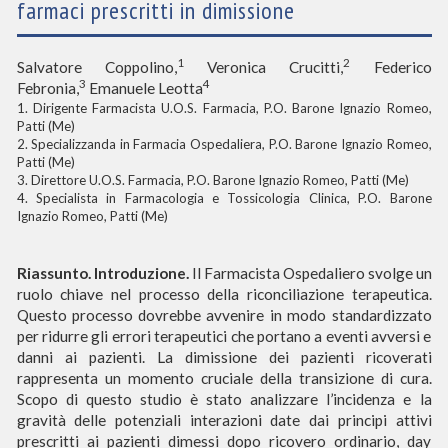
farmaci prescritti in dimissione
1
2
Salvatore Coppolino,
Veronica Crucitti,
Federico
3
4
Febronia,
Emanuele Leotta
1. Dirigente Farmacista U.O.S. Farmacia, P.O. Barone Ignazio Romeo,
Patti (Me)
2. Specializzanda in Farmacia Ospedaliera, P.O. Barone Ignazio Romeo,
Patti (Me)
3. Direttore U.O.S. Farmacia, P.O. Barone Ignazio Romeo, Patti (Me)
4. Specialista in Farmacologia e Tossicologia Clinica, P.O. Barone
Ignazio Romeo, Patti (Me)
Riassunto. Introduzione.
Il Farmacista Ospedaliero svolge un
ruolo chiave nel processo della riconciliazione terapeutica.
Questo processo dovrebbe avvenire in modo standardizzato
per ridurre gli errori terapeutici che portano a eventi avversi e
danni ai pazienti. La dimissione dei pazienti ricoverati
rappresenta un momento cruciale della transizione di cura.
Scopo di questo studio è stato analizzare l’incidenza e la
gravità delle potenziali interazioni date dai principi attivi
prescritti ai pazienti dimessi dopo ricovero ordinario, day