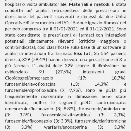
hospital o visita ambulatoriale.
Materiali e metodi.
È stata
condotta un’ analisi retrospettiva delle prescrizioni in
dimissione dei pazienti ricoverati e dimessi da due Unità
Operative di area medica del P.O. “Barone Ignazio Romeo” nel
periodo compreso tra il 01/01/2021 ed il 31/12/2021. Sono
state considerate le prescrizioni di farmaci con interazioni
potenziali clinicamente rilevanti (criticità maggiore o
controindicata), così classificate sulla base di un software di
analisi di interazioni tra farmaci.
Risultati.
Su 554 pazienti
dimessi, 329 (59,4%) hanno ricevuto una prescrizione di 3 o
più farmaci. L’ analisi delle 329 schede di dimissione ha
evidenziato 91 (27,6%) interazioni gravi.
Clopidogrel/omeprazolo (17; 18,7%),
furosemide/levofloxacina (13; 14,3%) e
furosemide/ciprofloxacina (9; 9,9%), sono le pDDI più
frequentemente riscontrate in dimissione. Sono state
identificate, inoltre, le seguenti pDDI controindicate:
omeprazolo/fluconazolo (8; 8,8%), furosemide/amiodarone
(3; 3,3%), furosemide/azitromicina (3; 3,3%),
furosemide/fluconazolo (3; 3,3%), furosemide/claritromicina
(3; 3,3%), warfarin/enoxaparina (3; 3,3%),