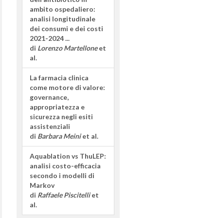
ambito ospedaliero:
analisi longitudinale
dei consumi e dei costi
2021-2024 ...
di
Lorenzo Martellone
et
al.
La farmacia clinica
come motore di valore:
governance,
appropriatezza e
sicurezza negli esiti
assistenziali
di
Barbara Meini
et al.
Aquablation vs ThuLEP:
analisi costo-efficacia
secondo i modelli di
Markov
di
Raffaele Piscitelli
et
al.