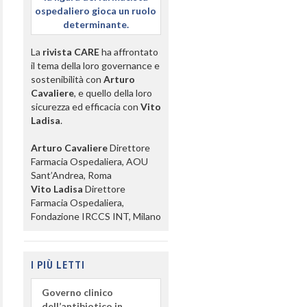
ospedaliero gioca un ruolo
determinante.
La
rivista CARE
ha affrontato
il tema della loro governance e
sostenibilità con
Arturo
Cavaliere
, e quello della loro
sicurezza ed efficacia con
Vito
Ladisa
.
Arturo Cavaliere
Direttore
Farmacia Ospedaliera, AOU
Sant’Andrea, Roma
Vito Ladisa
Direttore
Farmacia Ospedaliera,
Fondazione IRCCS INT, Milano
I PIÙ LETTI
Governo clinico
dell’antibiotico in